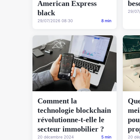
American Express
bes
black
29/07
29/07/2026 08:30
8 min
Comment la
Que
technologie blockchain
mei
révolutionne-t-elle le
pou
secteur immobilier ?
pro
20 décembre 2024
5 min
20 dé