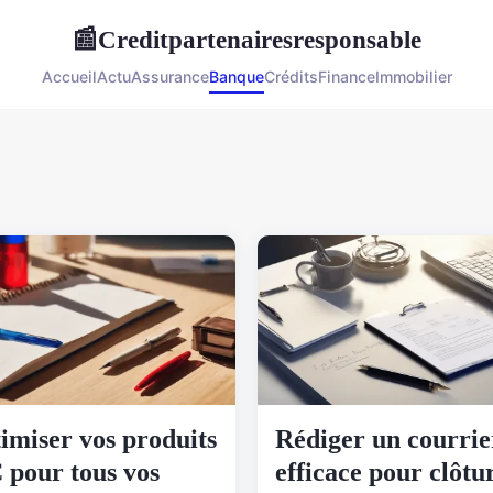
Creditpartenairesresponsable
📰
Accueil
Actu
Assurance
Banque
Crédits
Finance
Immobilier
imiser vos produits
Rédiger un courrie
 pour tous vos
efficace pour clôtu