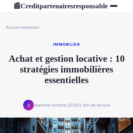
Creditpartenairesresponsable
📰
Accueil
›
Immobilier
IMMOBILIER
Achat et gestion locative : 10
stratégies immobilières
essentielles
Jeanne
4 octobre 2025
12 min de lecture
J