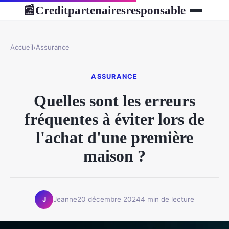
Creditpartenairesresponsable
📰
Accueil
›
Assurance
ASSURANCE
Quelles sont les erreurs
fréquentes à éviter lors de
l'achat d'une première
maison ?
Jeanne
20 décembre 2024
4 min de lecture
J